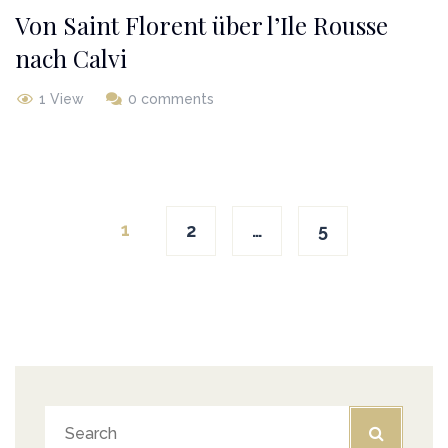
Von Saint Florent über l’Ile Rousse
nach Calvi
1 View
0 comments
Posts
1
2
…
5
navigation